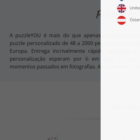
Presentes
A puzzleYOU é mais do que apenas presentes fotogr
puzzle personalizado de 48 a 2000 peças ou descobre
Europa. Entrega incrivelmente rápida, qualidade p
personalização esperam por ti em cada um dos 
momentos passados em fotografias. Ao montares o pu
Os nossos