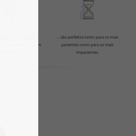
equados para qualquer
... são perfeitos tanto para os mais
ja um casamento ou um
pacientes como para os mais
aniversário.
impacientes.