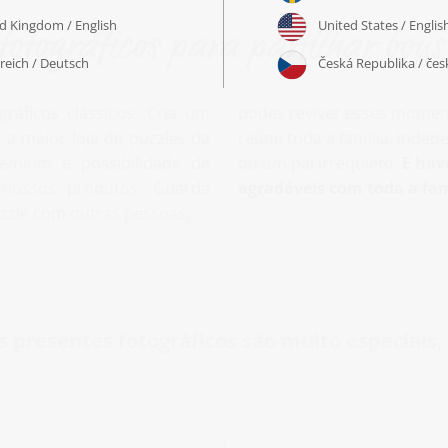
 fotográficos para partilhar bon
áficos clássicos. Cria um
podes reviver esses moment
 a maior loja de puzzles da
reúne toda a família, inde
remium e possibilidade de
ou um pai irrequieto.
E hav
nossos produtos. Guarda
agradáveis com toda a fam
zzle com outras pessoas,
 presentes fotográficos são muito especiais,