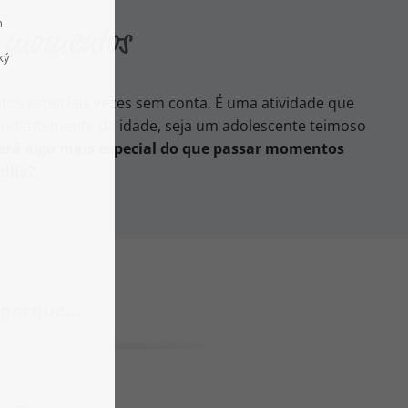
s momentos
os especiais vezes sem conta. É uma atividade que
pendentemente da idade, seja um adolescente teimoso
erá algo mais especial do que passar momentos
ília?
 porque...