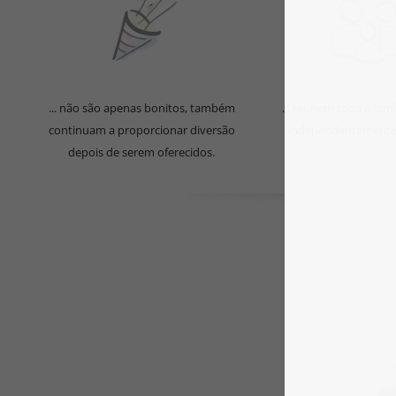
... não são apenas bonitos, também
... reúnem toda a famí
continuam a proporcionar diversão
independentemente 
depois de serem oferecidos.