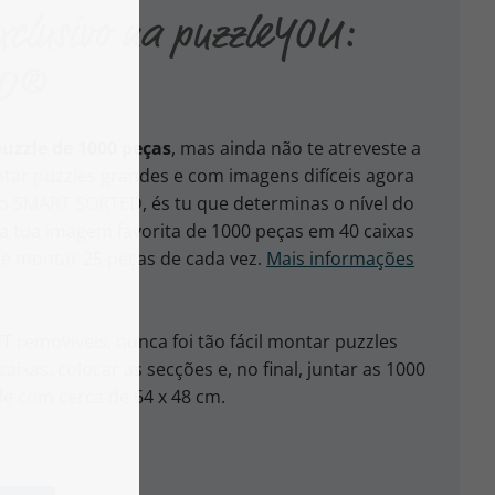
xclusivo na puzzleYOU:
ED®
puzzle de 1000 peças
, mas ainda não te atreveste a
ntar puzzles grandes e com imagens difíceis agora
 o SMART SORTED, és tu que determinas o nível do
a tua imagem favorita de 1000 peças em 40 caixas
 de montar 25 peças de cada vez.
Mais informações
T removíveis, nunca foi tão fácil montar puzzles
caixas, colocar as secções e, no final, juntar as 1000
e com cerca de 64 x 48 cm.