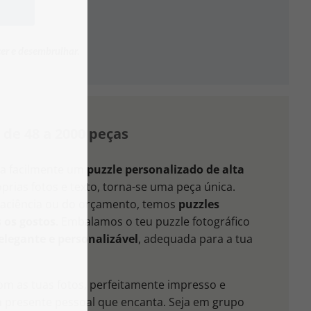
a
cer e desembrulhar.
 de 48 a 2000 peças
ria facilmente um
puzzle personalizado de alta
prias fotos e texto, torna-se uma peça única.
aciência ou do orçamento, temos
puzzles
 os gostos
. Embalamos o teu puzzle fotográfico
elegante e personalizável
, adequada para a tua
m as tuas fotos, perfeitamente impresso e
 presente pessoal que encanta. Seja em grupo