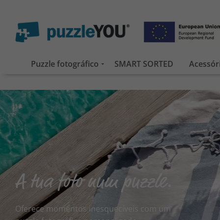
Puzzle fotográfico
SMART SORTED
Acessór
A tua foto num puzzle.
Oferece momentos inesquecíveis com um